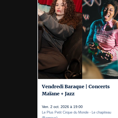
Vendredi Baraque | Concerts
Maïane + Jazz
Ven. 2 oct. 2026 à 19:00
Le Plus Petit Cirque du Monde
- Le chapiteau
(
Bagneux
)