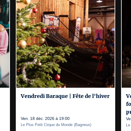
Vendredi Baraque | Fête de l'hiver
V
f
p
Ven. 18 déc. 2026 à 19:00
Ve
Le Plus Petit Cirque du Monde
(
Bagneux
)
Le