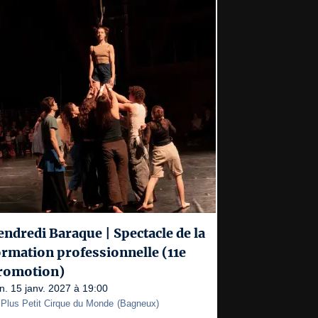
endredi Baraque | Spectacle de la
ormation professionnelle (11e
romotion)
n. 15 janv. 2027 à 19:00
 Plus Petit Cirque du Monde
(
Bagneux
)